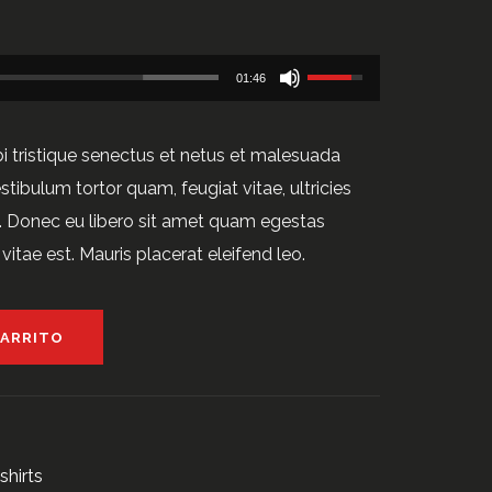
Utiliza
01:46
las
teclas
i tristique senectus et netus et malesuada
de
tibulum tortor quam, feugiat vitae, ultricies
flecha
e. Donec eu libero sit amet quam egestas
arriba/abajo
vitae est. Mauris placerat eleifend leo.
para
aumentar
o
CARRITO
disminuir
el
volumen.
shirts