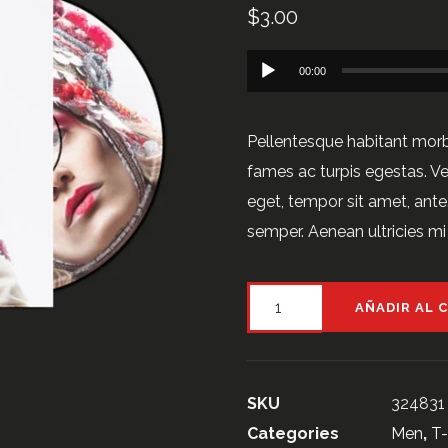
en
$
3.00
puntuaciones
de
clientes
Reproductor
00:00
de
audio
Pellentesque habitant morb
fames ac turpis egestas. Ves
eget, tempor sit amet, ant
semper. Aenean ultricies mi 
Product
AÑADIR AL 
MP3
cantidad
SKU
324831
Categories
Men
,
T-