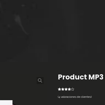
Product MP3
4
Valorado
(
4
valoraciones de clientes)
4.00
sobre 5
basado