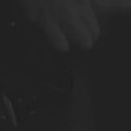
ios
.