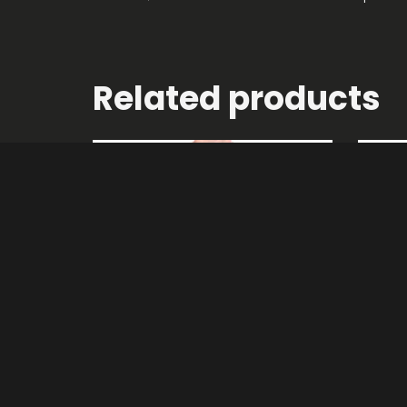
Related products
AÑADIR AL CARRITO
SE
Bad Luck
Produc
$
135.00