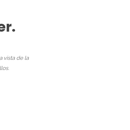
er.
 vista de la
los.