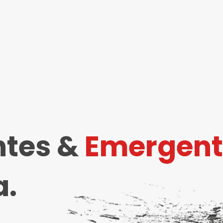
ntes &
Emergen
a.