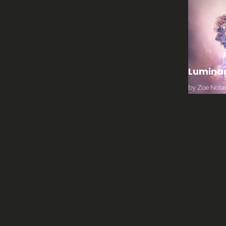
Lumina
by
Zoe Nola