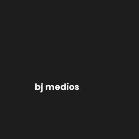
Press Theme for
bj medios
.