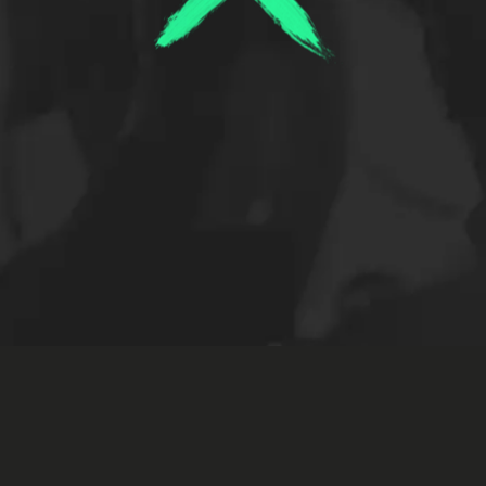
medios
.