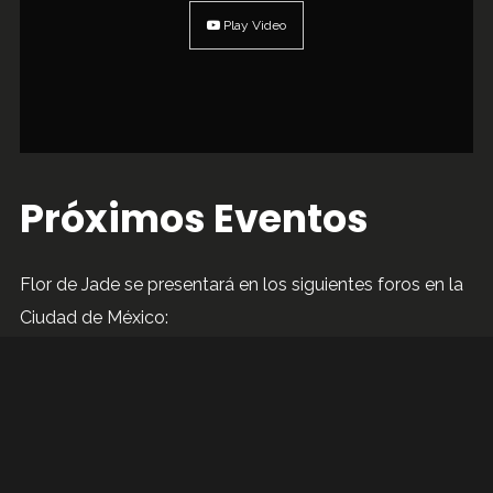
Play Video
Próximos Eventos
Flor de Jade se presentará en los siguientes foros en la
Ciudad de México:
29 de mayo:
Sesiones Ciudadana en el Instituto
Mexicano de la Radio.
31 de mayo:
Show en el metro La Raza.