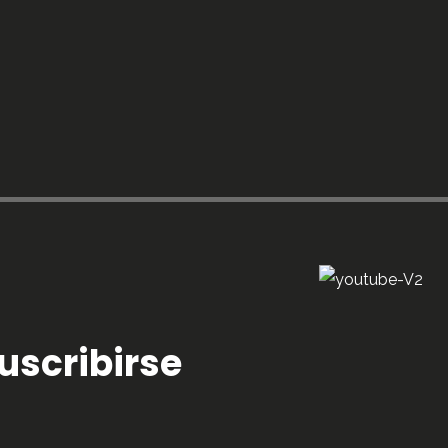
uscribirse
s
.